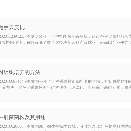
魔芋去皮机
202311289123.7本发明公开了一种智能魔芋去皮机，该设备主要
高效协同作业，有效解决了魔芋这类块茎因形态扁球状、表面凹凸不平导
够使魔芋去皮效率显著提高，突破了因魔芋处理不干净而长期制约的魔芋
传统操作中可能对人体造成的损伤等问题。
树组织培养的方法
202310697484.9本发明公开了一种香果树组织培养的方法，包括
培养方法，避免了香果树再生苗愈伤化、玻璃化、生根率不高的问题，提
及大规模育苗提供科技支撑。通过低光照和高光照的交替培养，达到幼苗
养存在愈伤易褐化、愈伤组织诱芽困难等问题，本…
牛肝菌菌株及其用途
202310026066.7本发明属于微生物技术领域，具体涉及玫红脉柄