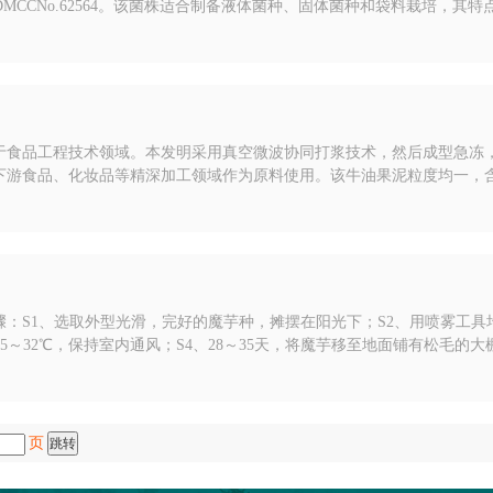
为GDMCCNo.62564。该菌株适合制备液体菌种、固体菌种和袋料栽培，其
发明还公开了该菌株的分子标记，该分子标记为菌株的知识产权保护提供
方法，属于食品工程技术领域。本发明采用真空微波协同打浆技术，然后成型急
下游食品、化妆品等精深加工领域作为原料使用。该牛油果泥粒度均一，
微生物侵染，无须冷链运输，有效解决了牛油果泥经过常规冷链运送后，
：S1、选取外型光滑，完好的魔芋种，摊摆在阳光下；S2、用喷雾工具
～32℃，保持室内通风；S4、28～35天，将魔芋移至地面铺有松毛的大
长度，即可将魔芋种下；S6、灌透水并保持土壤湿润，约10天即可出土，1
页