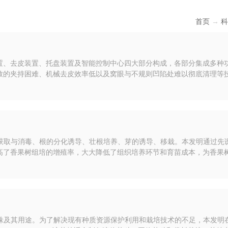
首页
→
科
由抓取装置、去皮装置、托盘装置及智能控制中心四大部分构成，各部分集成多
致的夹持困难、机械去皮效率低以及窝眼与不规则凹陷处难以彻底清理等
高品质深加工和精加工等关键问题。同时，本发明够大幅度降低人工去皮
外植体的获取与消毒、根的分化诱导、壮根培养、芽的诱导、移栽。本发明通过先
高了香果树组培的增殖率，大大降低了组织培养环节和育苗成本，为香果
的伸长生长和壮苗培养，解决了香果树组培苗培养过程中苗矮小、生长慢
牛肝菌菌株及其用途。为了解决现有种质资源保护利用和栽培技术的不足，本发明