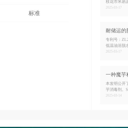
枝花市米易县
长快、整齐
2025-03-17
标准
耐储运的
专利号：ZL
低温油浴脱
需求调整，
2025-03-17
失、产生油
一种魔芋
本发明公开
芋消毒剂。S
在魔芋上覆上
2025-03-14
左右展叶。