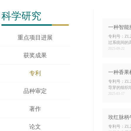
科学研究
一种智能
重点项目进展
专利号：ZL
过系统间的
用本发明能
2025-09-22
获奖成果
强度、避免
一种香果
专利
专利号：ZL
导芽的组织
品种审定
资源保护以
2025-03-17
植物组织培
著作
玫红脉柄
论文
专利号：ZL