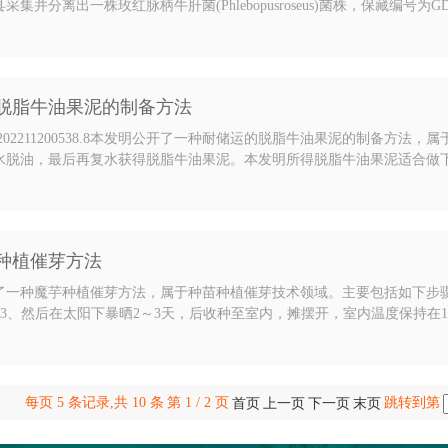
采集并分离出一株玫红脉柄牛肝菌(Phlebopusroseus)菌株，保藏编号
，分泌物少不宜老化，在栽培料上菌丝萌发快，生长周期短、出菇早。本
脱脂牛油果泥的制备方法
202211200538.8本发明公开了一种耐储运的脱脂牛油果泥的制备
水脱油，最后再复水获得脱脂牛油果泥。本发明所得脱脂牛油果泥适合做
无须单独的灭菌工艺，耐储藏运输，长期保存后色泽均匀不变色，不易被
脂腐败气味的问题。
种植催芽方法
了一种魔芋种植催芽方法，属于种苗种植催芽技术领域。主要包括如下步骤
3、然后在太阳下暴晒2～3天，后收种至室内，摊摆开，室内温度保持在15
松毛；S5、28～35天，观察魔芋出芽情况，若芽长接近或大于魔芋球直径
本发明对种子充分消毒，防止产生病虫害；缩短了出芽…
每页 5 条记录,共 10 条
第 1 / 2 页
跳转到第
首页
上一页
下一页
末页