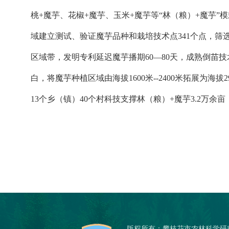
桃+魔芋、花椒+魔芋、玉米+魔芋等“林（粮）+魔芋
域建立测试、验证魔芋品种和栽培技术点341个点，筛
区域带，发明专利延迟魔芋播期60—80天，成熟倒苗
白，将魔芋种植区域由海拔1600米--2400米拓展为
13个乡（镇）40个村科技支撑林（粮）+魔芋3.2万余亩
版权所有：攀枝花市农林科学研究院 