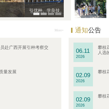
展引…
我院蔬菜专家首次获
通知
公告
More+
人员赴广西开展引种考察交
攀枝
06.11
人选
2026
质量发展
攀枝
02.09
2026
攀枝
02.09
2026