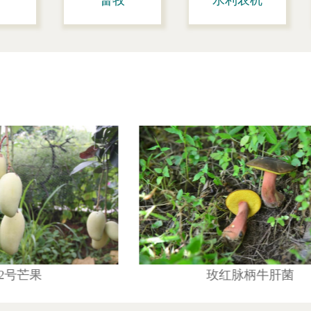
畜牧
水利农机
玫红脉柄牛肝菌
攀枝花白块