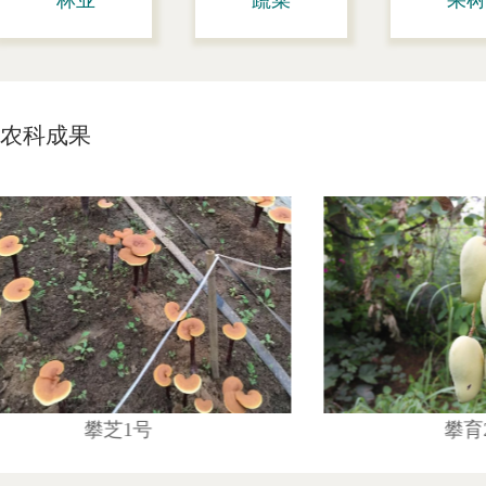
林业
蔬菜
果树
农科成果
攀育2号芒果