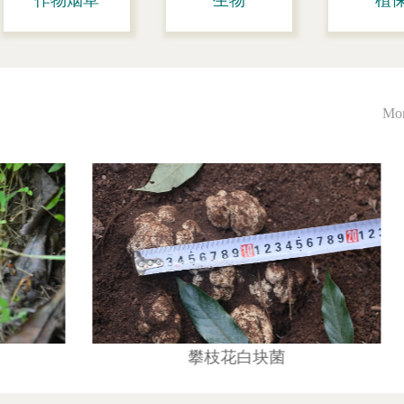
作物烟草
生物
植
Mo
菌
热品16号芒果