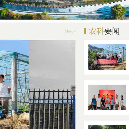
农科
要闻
More+